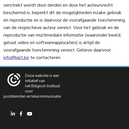
verstrekt wordt door derden en door het auteursrecht
beschermd is, beperkt dit de mogelijkheden inzake gebruik
en reproductie en is daarvoor de voorafgaande toestemming
van de respectieve auteur vereist. Voor het gebruik en de
reproductie van multimediale informatie (waaronder beeld,
geluid, video en softwareapplicaties) is altijd de
voorafgaande toestemming vereist. Gelieve daarvoor
info@bipt.be
te contacteren.
Deze website is een
initiatief van
het Belgisch Instituut
voor
postdiensten en telecommunicatie